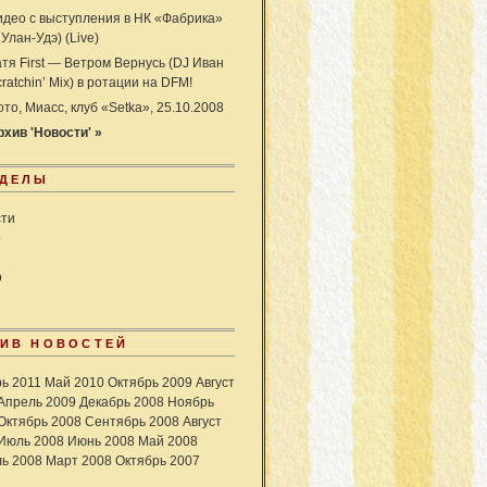
идео с выступления в НК «Фабрика»
. Улан-Удэ) (Live)
атя First — Ветром Вернусь (DJ Иван
ratchin’ Mix) в ротации на DFM!
то, Миасс, клуб «Setka», 25.10.2008
рхив 'Новости' »
ЗДЕЛЫ
сти
о
о
ХИВ НОВОСТЕЙ
ь 2011
Май 2010
Октябрь 2009
Август
Апрель 2009
Декабрь 2008
Ноябрь
Октябрь 2008
Сентябрь 2008
Август
Июль 2008
Июнь 2008
Май 2008
ь 2008
Март 2008
Октябрь 2007