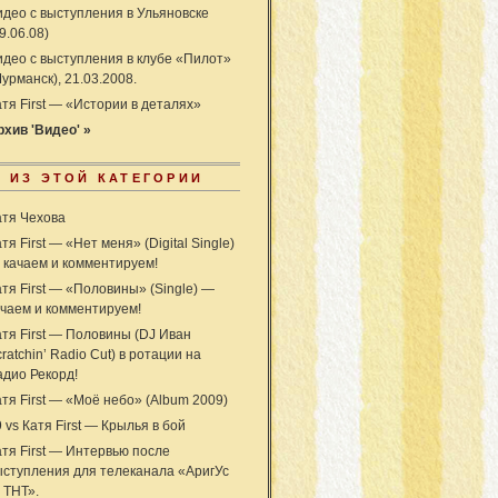
идео с выступления в Ульяновске
9.06.08)
идео с выступления в клубе «Пилот»
урманск), 21.03.2008.
атя First — «Истории в деталях»
рхив 'Видео' »
 ИЗ ЭТОЙ КАТЕГОРИИ
атя Чехова
тя First — «Нет меня» (Digital Single)
 качаем и комментируем!
атя First — «Половины» (Single) —
ачаем и комментируем!
атя First — Половины (DJ Иван
ratchin’ Radio Cut) в ротации на
адио Рекорд!
атя First — «Моё небо» (Album 2009)
 vs Катя First — Крылья в бой
атя First — Интервью после
ыступления для телеканала «АригУс
 ТНТ».