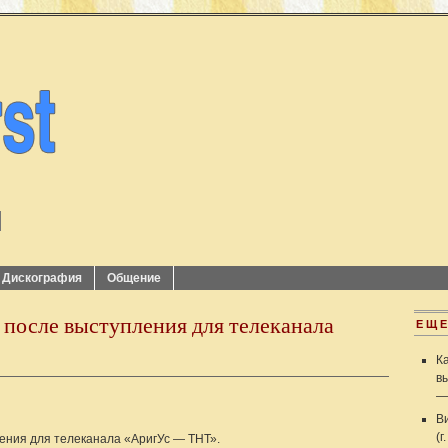
Дискография
Общение
 после выступления для телеканала
ЕЩЕ
К
в
—
В
(г
ления для телеканала «АригУс — ТНТ».