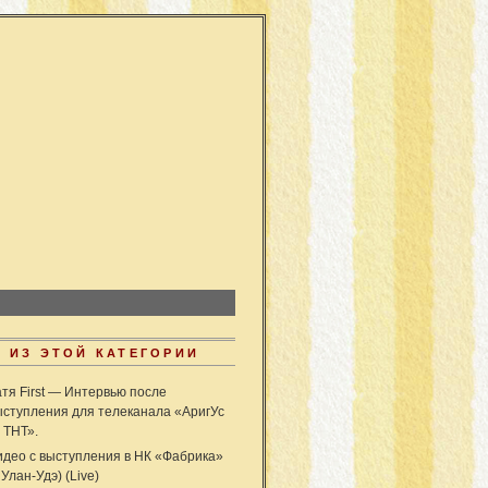
 ИЗ ЭТОЙ КАТЕГОРИИ
атя First — Интервью после
ыступления для телеканала «АригУс
 ТНТ».
идео с выступления в НК «Фабрика»
. Улан-Удэ) (Live)