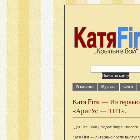
В начало
Музыка
Фото
Катя First — Интервью
«АригУс — ТНТ».
Дек 10th, 2008 | Раздел:
Видео
,
Новости
Катя First — Интервью после выступ