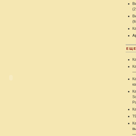
В
(2
В
(М
К
А
ЕЩЕ
К
Ка
—
К
к
К
Sc
Р
К
Т9
К
в
—