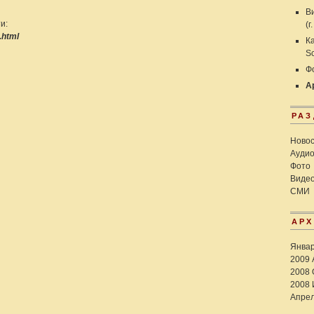
В
и:
(г
.html
К
Sc
Фо
А
РА
Ново
Ауди
Фото
Виде
СМИ
АР
Январ
2009
2008
2008
Апрел